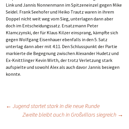
Link und Jannis Nonnenmann im Spitzeneinzel gegen Mike
Seidel. Frank Seehofer und Heiko Trautz waren in ihrem
Doppel nicht weit weg vom Sieg, unterlagen dann aber
doch im Entscheidungssatz. Ersatzmann Peter
Klamczynski, der für Klaus Kilzer einsprang, kämpfte sich
gegen Wolfgang Eisenhauer ebenfalls in den 5. Satz
unterlag dann aber mit 4:11. Den Schlusspunkt der Partie
markierte die Begegnung zwischen Alexander Hudetz und
Ex-Knittlinger Kevin Wirth, der trotz Verletzung stark
aufspielte und sowohl Alex als auch davor Jannis besiegen
konnte.
Beitrags-
←
Jugend startet stark in die neue Runde
Zweite bleibt auch in Großvillars siegreich
→
Navigation