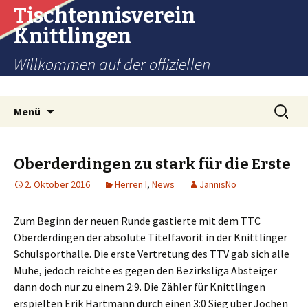
Tischtennisverein
Knittlingen
Willkommen auf der offiziellen
Internetpräsenz des TTV Knittlingen e.V.
Zum
Suchen
Menü
Inhalt
nach:
springen
Oberderdingen zu stark für die Erste
2. Oktober 2016
Herren I
,
News
JannisNo
Zum Beginn der neuen Runde gastierte mit dem TTC
Oberderdingen der absolute Titelfavorit in der Knittlinger
Schulsporthalle. Die erste Vertretung des TTV gab sich alle
Mühe, jedoch reichte es gegen den Bezirksliga Absteiger
dann doch nur zu einem 2:9. Die Zähler für Knittlingen
erspielten Erik Hartmann durch einen 3:0 Sieg über Jochen