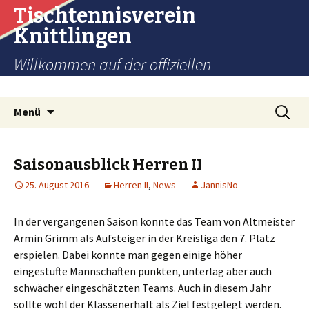
Tischtennisverein
Knittlingen
Willkommen auf der offiziellen
Internetpräsenz des TTV Knittlingen e.V.
Zum
Suchen
Menü
Inhalt
nach:
springen
Saisonausblick Herren II
25. August 2016
Herren II
,
News
JannisNo
In der vergangenen Saison konnte das Team von Altmeister
Armin Grimm als Aufsteiger in der Kreisliga den 7. Platz
erspielen. Dabei konnte man gegen einige höher
eingestufte Mannschaften punkten, unterlag aber auch
schwächer eingeschätzten Teams. Auch in diesem Jahr
sollte wohl der Klassenerhalt als Ziel festgelegt werden.